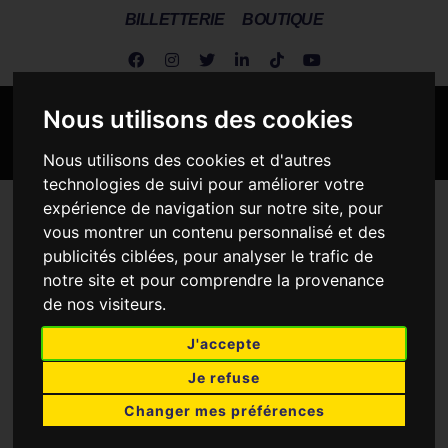
BILLETTERIE
BOUTIQUE
Nous utilisons des cookies
Nous utilisons des cookies et d'autres
technologies de suivi pour améliorer votre
expérience de navigation sur notre site, pour
Metz Handball
>
Metz Handball vs DVSC SCHAEFFLER
vous montrer un contenu personnalisé et des
publicités ciblées, pour analyser le trafic de
notre site et pour comprendre la provenance
de nos visiteurs.
METZ HANDBALL
J'accepte
Je refuse
33
26
Changer mes préférences