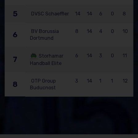
5
DVSC Schaeffler
14
14
6
0
8
BV Borussia
8
14
4
0
10
6
Dortmund
6
14
3
0
11
Storhamar
7
Handball Elite
OTP Group
3
14
1
1
12
8
Buducnost