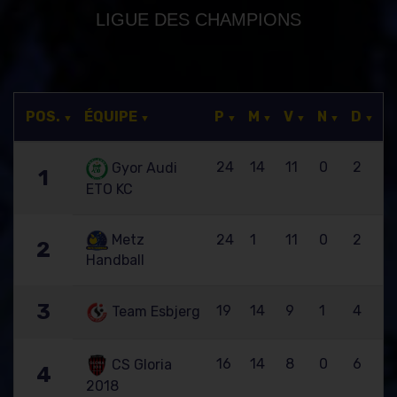
LIGUE DES CHAMPIONS
POS.
ÉQUIPE
P
M
V
N
D
24
14
11
0
2
Gyor Audi
1
ETO KC
Metz
24
1
11
0
2
2
Handball
3
19
14
9
1
4
Team Esbjerg
16
14
8
0
6
CS Gloria
4
2018