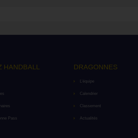
Z HANDBALL
DRAGONNES
L’équipe
pes
Calendrier
naires
Classement
onne Pass
Actualités