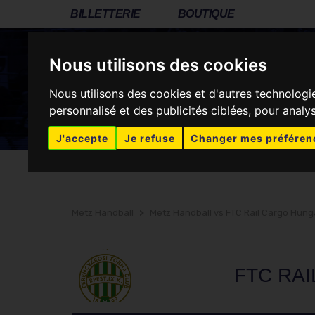
BILLETTERIE
BOUTIQUE
Nous utilisons des cookies
CLUB
LES DRAGONNES
ASSOCIATION
Nous utilisons des cookies et d'autres technologi
personnalisé et des publicités ciblées, pour analy
RÉSEAUX SOCIAUX
J'accepte
Je refuse
Changer mes préféren
Metz Handball
>
Metz Handball vs FTC Rail Cargo Hung
FTC RA