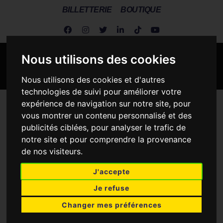
BILLETTERIE
BOUTIQUE
Nous utilisons des cookies
Nous utilisons des cookies et d'autres
technologies de suivi pour améliorer votre
expérience de navigation sur notre site, pour
Metz Handball
>
Metz Handball vs Strasbourg Achenheim
vous montrer un contenu personnalisé et des
Truchtersheim Handball
publicités ciblées, pour analyser le trafic de
notre site et pour comprendre la provenance
de nos visiteurs.
J'accepte
METZ HANDBALL
Je refuse
33
20
Changer mes préférences