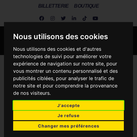
BILLETTERIE
BOUTIQUE
Nous utilisons des cookies
Nous utilisons des cookies et d'autres
technologies de suivi pour améliorer votre
expérience de navigation sur notre site, pour
Metz Handball
>
Metz Handball vs Toulon Métropole Var
vous montrer un contenu personnalisé et des
Handball
publicités ciblées, pour analyser le trafic de
notre site et pour comprendre la provenance
de nos visiteurs.
J'accepte
METZ HANDBALL
Je refuse
33
22
Changer mes préférences