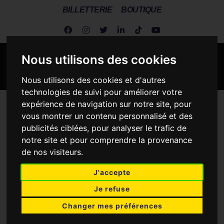
BILLETTERIE
BOUTIQUE
Nous utilisons des cookies
Nous utilisons des cookies et d'autres
technologies de suivi pour améliorer votre
expérience de navigation sur notre site, pour
Metz Handball
>
OGC Nice Côte d’Azur Handball vs Metz
vous montrer un contenu personnalisé et des
Handball
publicités ciblées, pour analyser le trafic de
notre site et pour comprendre la provenance
de nos visiteurs.
J'accepte
GC NICE CÔTE D’AZUR HANDBA
Je refuse
23
32
Changer mes préférences