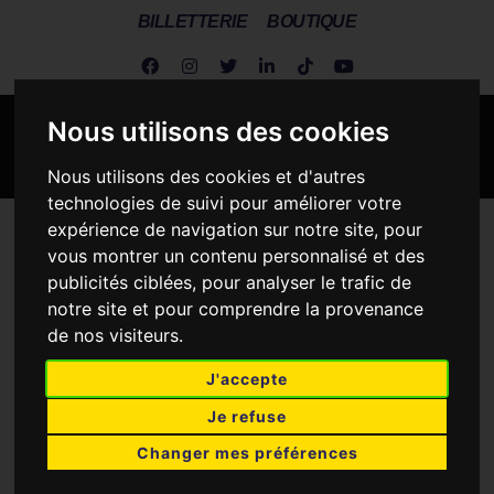
BILLETTERIE
BOUTIQUE
Nous utilisons des cookies
Nous utilisons des cookies et d'autres
technologies de suivi pour améliorer votre
expérience de navigation sur notre site, pour
Metz Handball
>
Sambre Avesnois Handball vs Metz Handball
vous montrer un contenu personnalisé et des
publicités ciblées, pour analyser le trafic de
notre site et pour comprendre la provenance
de nos visiteurs.
SAMBRE AVESNOIS HANDBALL
J'accepte
Je refuse
15
42
Changer mes préférences