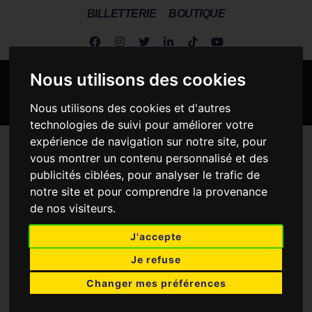
BILLETTERIE
BOUTIQUE
Nous utilisons des cookies
Nous utilisons des cookies et d'autres
technologies de suivi pour améliorer votre
expérience de navigation sur notre site, pour
Metz Handball
>
Actus Dragonnes
>
Les Dragonnes / A la une
>
vous montrer un contenu personnalisé et des
50 ans : Meilleure Arrière Droite
publicités ciblées, pour analyser le trafic de
notre site et pour comprendre la provenance
50 ANS : MEILLEURE
de nos visiteurs.
ARRIÈRE DROITE
J'accepte
17 AVRIL 2015
Je refuse
Changer mes préférences
Chaque jour, une catégorie !