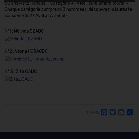
50 ans Metz Handball : Catégorie 4 : « Meilleure arrière droite »
Chaque catégorie comprend 3 nommées, découvrez la lauréate
sur scène le 27 Avril à l’Arsenal !
N°1 : Mélinda SZABO
N°2 : Vesna HORACEK
N° 3 : Zita GALIC
FACE
TWI
EM
SHARE