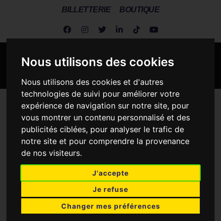
BILLETTERIE
BOUTIQUE
Nous utilisons des cookies
Nous utilisons des cookies et d'autres
technologies de suivi pour améliorer votre
expérience de navigation sur notre site, pour
Metz Handball
>
Actus Dragonnes
>
Les Dragonnes / A la une
>
vous montrer un contenu personnalisé et des
CDF : Metz veut sa septième coupe !
publicités ciblées, pour analyser le trafic de
CDF : METZ VEUT SA
notre site et pour comprendre la provenance
de nos visiteurs.
SEPTIÈME COUPE !
J'accepte
24 AVRIL 2015
Je refuse
Changer mes préférences
Deux ans après un succès à Bercy face à Dijon, Metz