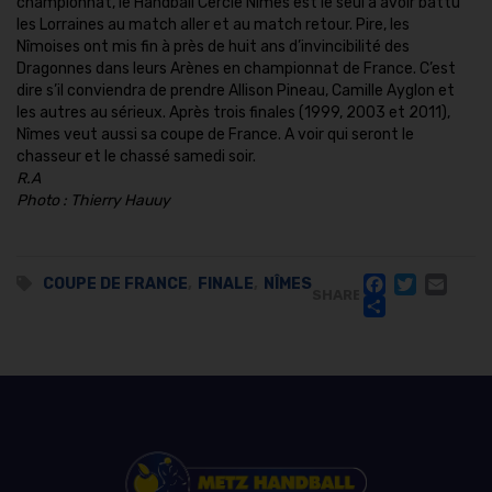
championnat, le Handball Cercle Nîmes est le seul à avoir battu
les Lorraines au match aller et au match retour. Pire, les
Nîmoises ont mis fin à près de huit ans d’invincibilité des
Dragonnes dans leurs Arènes en championnat de France. C’est
dire s’il conviendra de prendre Allison Pineau, Camille Ayglon et
les autres au sérieux. Après trois finales (1999, 2003 et 2011),
Nîmes veut aussi sa coupe de France. A voir qui seront le
chasseur et le chassé samedi soir.
R.A
Photo : Thierry Hauuy
FACE
TWI
EM
COUPE DE FRANCE
,
FINALE
,
NÎMES
SHARE
PART