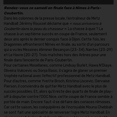
Handball repart à la conquête d’une coupe de France.
Rendez-vous ce samedi en finale face à Nîmes à Paris-
Coubertin.
Dans les colonnes de la presse locale, l’entraîneur de Metz
Handball Jérémy Roussel déclame que
« nous arriverons à
Coubertin dans la peau du chasseur »
. La chasse à quoi ? La
chasse à un septième succès en coupe de France, seulement
deux ans après le dernier conquis face à Dijon. Cette fois, les
Dragonnes affronteront Nîmes en finale, au sortir d’un parcours
qui a vu les Messines éliminer Besançon (23-34), Nantes (23-29)
et Le Havre (20-27). Trois matches hors des Arènes pour une
finale dans l’enceinte de Paris-Coubertin.
Pour certaines Mosellanes, comme Lindsay Burlet, Hawa N’Diaye,
Oliveira Vukcevic ou Sonja Basic, il s’agira de glaner un premier
trophée national avec l’effectif professionnel de Metz Handball.
Pour d’autres, comme Yvette Broch, Kristina Liscevic, Gervaise
Pierson, il conviendra de quitter Metz Handball avec le plus de
succès possibles. Et, alors qu’il reste des quarts de finale de play-
off à disputer contre l’OGC Nice, cette coupe de France semble à
portée de main. Encore faut-il se défaire des coriaces nîmoises.
Car cette saison, les coéquipières de l’incroyable Mouna Chebbah
se sont fait une spécialité de renverser l’ogre Metz Handball. En