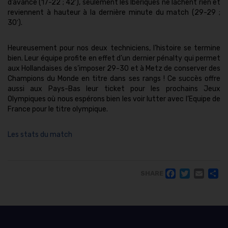
d’avance (17-22 ; 42′), seulement les Ibériques ne lâchent rien et
reviennent à hauteur à la dernière minute du match (29-29 ;
30′).
Heureusement pour nos deux techniciens, l’histoire se termine
bien. Leur équipe profite en effet d’un dernier pénalty qui permet
aux Hollandaises de s’imposer 29-30 et à Metz de conserver des
Champions du Monde en titre dans ses rangs ! Ce succès offre
aussi aux Pays-Bas leur ticket pour les prochains Jeux
Olympiques où nous espérons bien les voir lutter avec l’Equipe de
France pour le titre olympique.
Les stats du match
FACE
TWI
EM
SHARE