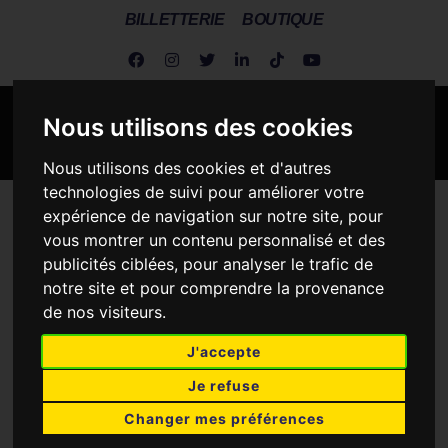
BILLETTERIE
BOUTIQUE
Nous utilisons des cookies
Nous utilisons des cookies et d'autres
technologies de suivi pour améliorer votre
expérience de navigation sur notre site, pour
Metz Handball
>
Actus Dragonnes
>
Les Dragonnes / A la une
>
Mondial IHF : Les Pays-Bas succèdent aux Bleues !
vous montrer un contenu personnalisé et des
publicités ciblées, pour analyser le trafic de
MONDIAL IHF : LES PAYS-
notre site et pour comprendre la provenance
de nos visiteurs.
BAS SUCCÈDENT AUX
BLEUES !
J'accepte
Je refuse
15 DÉCEMBRE 2019
Changer mes préférences