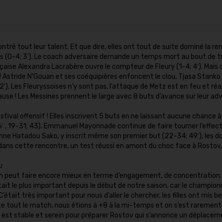
ntré tout leur talent. Et que dire, elles ont tout de suite dominé la r
es (0-4; 3′). Le coach adversaire demande un temps mort au bout de t
rançaise Alexandra Lacrabère ouvre le compteur de Fleury (1-4; 4′). Mais 
 ! Astride N’Gouan et ses coéquipières enfoncent le clou, Tjasa Stanko
12′). Les Fleuryssoises n’y sont pas, l’attaque de Metz est en feu et réa
use ! Les Messines prennent le large avec 8 buts d’avance sur leur ad
stival offensif ! Elles inscrivent 5 buts en ne laissant aucune chance à
′ , 19-31; 43). Emmanuel Mayonnade continue de faire tourner l’effecti
enne Hatadou Sako, y inscrit même son premier but (22-34; 49′), les d
ns cette rencontre, un test réussi en amont du choc face à Rostov,
:
l’on peut faire encore mieux en terme d’engagement, de concentration
it le plus important depuis le début de notre saison, car le champion
 C’était très important pour nous d’aller le chercher, les filles ont mis 
te tout le match, nous étions à +8 à la mi-temps et on s’est rarement
n est stable et serein pour préparer Rostov qui s’annonce un déplacem