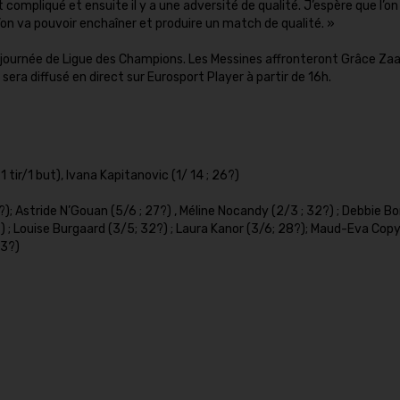
t compliqué et ensuite il y a une adversité de qualité. J’espère que l’on
l’on va pouvoir enchaîner et produire un match de qualité. »
 journée de Ligue des Champions. Les Messines affronteront Grâce Zaa
ra diffusé en direct sur Eurosport Player à partir de 16h.
 tir/1 but), Ivana Kapitanovic (1/ 14 ; 26?)
); Astride N’Gouan (5/6 ; 27?) , Méline Nocandy (2/3 ; 32?) ; Debbie Bo
?) ; Louise Burgaard (3/5; 32?) ; Laura Kanor (3/6; 28?); Maud-Eva Copy
23?)