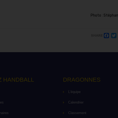
Photo : Stéphan
F
SHARE
Z HANDBALL
DRAGONNES
L’équipe
pes
Calendrier
naires
Classement