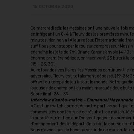
15 OCTOBRE 2020
Ce mercredi soir, les Messines ont une nouvelle fois mo
en infligeant un 0-4 à Fleury dès les premières minut
minutes, rien ne va ! A leur retour, l’internationale f
suffit pas pour stopper le rouleur compresseur Messin
enchaîne les jets de 7m, Orlane Kanor s’envole (4-10 ; 
énorme première période, en inscrivant 23 buts à la pa
(15 – 23, 30′).
Au retour des vestiaires, les Messines continuent le fe
adversaire, Fleury est totalement dépassé. (19-26; 36
offrant du temps de jeu à tout le monde. Notre gardi
joueuses de champ ont au moins marqués deux buts da
Score final : 26 – 39
Interview d’après-match – Emmanuel Mayonnade 
« C’est un match correct de notre part, on sait que 
sommes très contents de ce résultat, ce match-là éta
la priorité et c’est ce que l’on veut gagner en premier.
d’engagement dès le départ. On a fait la course en tê
Nous n’avons pas de bobo au sortir de ce match-là, o