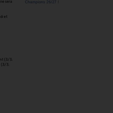
 ne sera
Champions 26/27 !
di et
nt (3/3;
 (3/3;