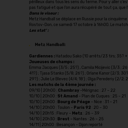
périlleux dans tous les sens du terme. Pour y aller c’es
pas fatigué et que l’on aura récupéré de tout ça, que 
Dans le viseur :
Metz Handball se déplace en Russie pour la cinquième
Rostov-Don, ce samedi 17 octobre à 16h00. Le match se
Les stat’ :
Metz Handball:
Gardiennes :
Hatadou Sako (10 arrêts/23 tirs; 35? + 1
Joueuses de champs :
Emma Jacques (3/5 ; 25?) , Camila Micijevic (3/3 ; 26?
41?) ; Tjasa Stanko (5/8; 26?) ; Orlane Kanor (2/3; 30
29?) ; Julie Le Blevec (4/4; 18′) ; Olga Perederiy (2/2; 
Les matchs de la 4ème journée :
09/10 | 20h00 :
Chambray
–Mérignac : 27 – 22
10/10 | 20h00 :
St Amand
– Plan de Cuques : 25 – 21
10/10 | 20h00 :
Bourg de Péage
– Nice : 31 – 21
14/10 | 20h00 : Toulon –
Paris 92
: 20 – 30
14/10 | 20h15 : Fleury –
Metz
: 26 – 39
14/10 | 20h30 :
Brest
– Nantes : 26 – 25
14/11 | 20h00 : Besançon – Dijon reporté