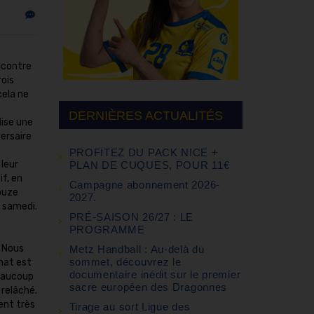
encontre
rois
cela ne
DERNIÈRES ACTUALITÉS
lise une
versaire
PROFITEZ DU PACK NICE +
 leur
PLAN DE CUQUES, POUR 11€
f, en
Campagne abonnement 2026-
ouze
2027.
 samedi.
PRÉ-SAISON 26/27 : LE
PROGRAMME
. Nous
Metz Handball : Au-delà du
sommet, découvrez le
nat est
documentaire inédit sur le premier
beaucoup
sacre européen des Dragonnes
 relâché.
ent très
Tirage au sort Ligue des