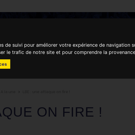
ACTUALITÉS
JOUR DE MATCH
es de suivi pour améliorer votre expérience de navigation s
ser le trafic de notre site et pour comprendre la provenance
ces
 A la une
>
LBE : une attaque on fire !
AQUE ON FIRE !