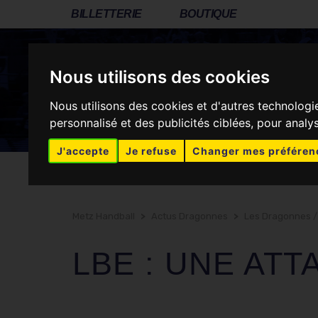
BILLETTERIE
BOUTIQUE
CLUB
LES DRAGONNES
ASSOCIATION
Nous utilisons des cookies
Nous utilisons des cookies et d'autres technologi
personnalisé et des publicités ciblées, pour analy
RÉSEAUX SOCIAUX
J'accepte
Je refuse
Changer mes préféren
Metz Handball
>
Actus Dragonnes
>
Les Dragonnes /
LBE : UNE ATT