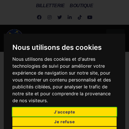
BILLETTERIE
BOUTIQUE
Nous utilisons des cookies
Nous utilisons des cookies et d'autres
Metz Handball
>
Actus Dragonnes
>
Dragonnes
>
Kristina
technologies de suivi pour améliorer votre
Jørgensen, future messine !
expérience de navigation sur notre site, pour
vous montrer un contenu personnalisé et des
KRISTINA JØRGENSEN,
publicités ciblées, pour analyser le trafic de
FUTURE MESSINE !
notre site et pour comprendre la provenance
de nos visiteurs.
J'accepte
Je refuse