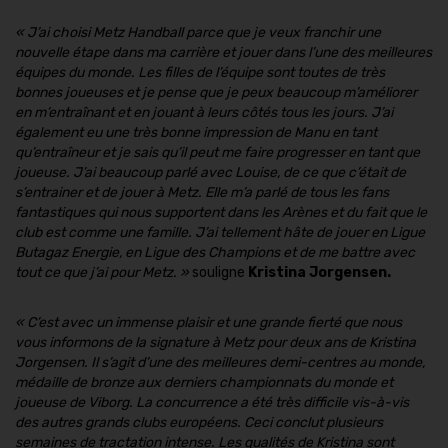
« J’ai choisi Metz Handball parce que je veux franchir une
nouvelle étape dans ma carrière et jouer dans l’une des meilleures
équipes du monde. Les filles de l’équipe sont toutes de très
bonnes joueuses et je pense que je peux beaucoup m’améliorer
en m’entraînant et en jouant à leurs côtés tous les jours. J’ai
également eu une très bonne impression de Manu en tant
qu’entraîneur et je sais qu’il peut me faire progresser en tant que
joueuse. J’ai beaucoup parlé avec Louise, de ce que c’était de
s’entrainer et de jouer à Metz. Elle m’a parlé de tous les fans
fantastiques qui nous supportent dans les Arènes et du fait que le
club est comme une famille. J’ai tellement hâte de jouer en Ligue
Butagaz Energie, en Ligue des Champions et de me battre avec
tout ce que j’ai pour Metz. »
souligne
Kristina Jorgensen.
« C’est avec un immense plaisir et une grande fierté que nous
vous informons de la signature à Metz pour deux ans de Kristina
Jorgensen. Il s’agit d’une des meilleures demi-centres au monde,
médaille de bronze aux derniers championnats du monde et
joueuse de Viborg. La concurrence a été très difficile vis-à-vis
des autres grands clubs européens. Ceci conclut plusieurs
semaines de tractation intense. Les qualités de Kristina sont