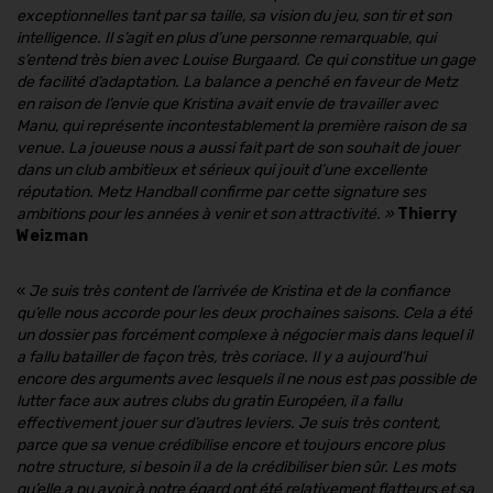
exceptionnelles tant par sa taille, sa vision du jeu, son tir et son
intelligence. Il s’agit en plus d’une personne remarquable, qui
s’entend très bien avec Louise Burgaard. Ce qui constitue un gage
de facilité d’adaptation. La balance a penché en faveur de Metz
en raison de l’envie que Kristina avait envie de travailler avec
Manu, qui représente incontestablement la première raison de sa
venue. La joueuse nous a aussi fait part de son souhait de jouer
dans un club ambitieux et sérieux qui jouit d’une excellente
réputation. Metz Handball confirme par cette signature ses
ambitions pour les années à venir et son attractivité. »
Thierry
Weizman
«
Je suis très content de l’arrivée de Kristina et de la confiance
qu’elle nous accorde pour les deux prochaines saisons. Cela a été
un dossier pas forcément complexe à négocier mais dans lequel il
a fallu batailler de façon très, très coriace. Il y a aujourd’hui
encore des arguments avec lesquels il ne nous est pas possible de
lutter face aux autres clubs du gratin Européen, il a fallu
effectivement jouer sur d’autres leviers. Je suis très content,
parce que sa venue crédibilise encore et toujours encore plus
notre structure, si besoin il a de la crédibiliser bien sûr. Les mots
qu’elle a pu avoir à notre égard ont été relativement flatteurs et sa