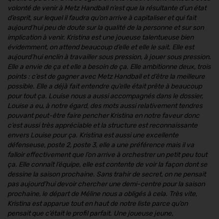
volonté de venir à Metz Handball n’est que la résultante d’un état
d’esprit, sur lequel il faudra qu’on arrive à capitaliser et qui fait
aujourd’hui peu de doute sur la qualité de la personne et sur son
implication à venir. Kristina est une joueuse talentueuse bien
évidemment, on attend beaucoup d’elle et elle le sait. Elle est
aujourd’hui enclin à travailler sous pression, à jouer sous pression.
Elle a envie de ça et elle a besoin de ça. Elle ambitionne deux, trois
points : c’est de gagner avec Metz Handball et d’être la meilleure
possible. Elle a déjà fait entendre qu’elle était prête à beaucoup
pour tout ça. Louise nous a aussi accompagnés dans le dossier,
Louise a eu, à notre égard, des mots aussi relativement tendres
pouvant peut-être faire pencher Kristina en notre faveur donc
c’est aussi très appréciable et la structure est reconnaissante
envers Louise pour ça. Kristina est aussi une excellente
défenseuse, poste 2, poste 3, elle a une préférence mais il va
falloir effectivement que l’on arrive à orchestrer un petit peu tout
ça. Elle connaît l’équipe, elle est contente de voir la façon dont se
dessine la saison prochaine. Sans trahir de secret, on ne pensait
pas aujourd’hui devoir chercher une demi-centre pour la saison
prochaine, le départ de Méline nous a obligés à cela. Très vite,
Kristina est apparue tout en haut de notre liste parce qu’on
pensait que c’était le profil parfait. Une joueuse jeune,