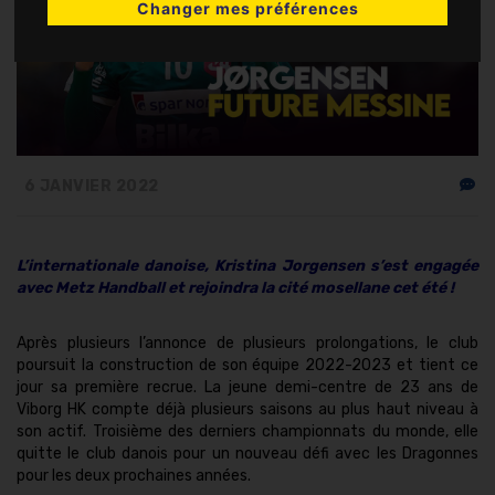
Changer mes préférences
6 JANVIER 2022
L’internationale danoise, Kristina Jorgensen s’est engagée
avec Metz Handball et rejoindra la cité mosellane cet été !
Après plusieurs l’annonce de plusieurs prolongations, le club
poursuit la construction de son équipe 2022-2023 et tient ce
jour sa première recrue. La jeune demi-centre de 23 ans de
Viborg HK compte déjà plusieurs saisons au plus haut niveau à
son actif. Troisième des derniers championnats du monde, elle
quitte le club danois pour un nouveau défi avec les Dragonnes
pour les deux prochaines années.