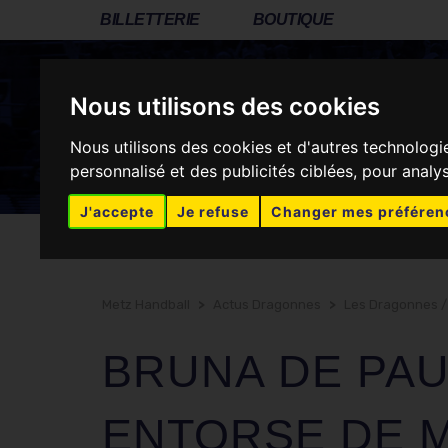
BILLETTERIE
BOUTIQUE
CLUB
LES DRAGONNES
ASSOCIATION
Nous utilisons des cookies
Nous utilisons des cookies et d'autres technologi
personnalisé et des publicités ciblées, pour analy
RÉSEAUX SOCIAUX
J'accepte
Je refuse
Changer mes préféren
Metz Handball
>
Actus Dragonnes
>
Les Dragonnes /
BRUNA DE PAU
ENTORSE DE 