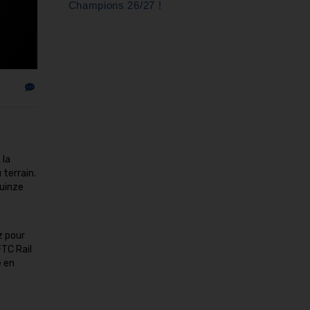
Champions 26/27 !
 la
 terrain.
quinze
z pour
FTC Rail
e en