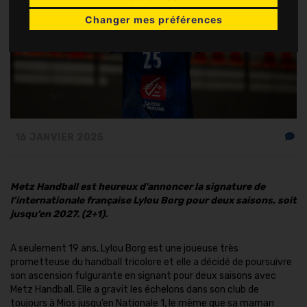
Changer mes préférences
16 JANVIER 2025
Metz Handball est heureux d’annoncer la signature de
l’internationale française Lylou Borg pour deux saisons, soit
jusqu’en 2027.
(2+1).
A seulement 19 ans, Lylou Borg est une joueuse très
prometteuse du handball tricolore et elle a décidé de poursuivre
son ascension fulgurante en signant pour deux saisons avec
Metz Handball. Elle a gravit les échelons dans son club de
toujours à Mios jusqu’en Nationale 1, le même que sa maman