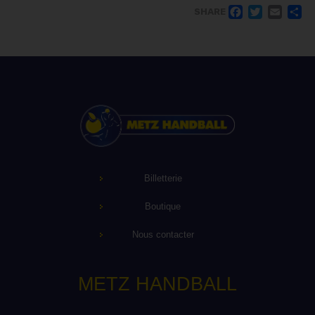
FACE
TWI
EM
SHARE
Billetterie
Boutique
Nous contacter
METZ HANDBALL