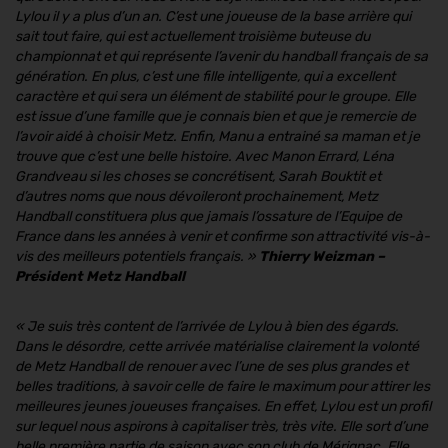
Lylou il y a plus d’un an. C’est une joueuse de la base arrière qui
sait tout faire, qui est actuellement troisième buteuse du
championnat et qui représente l’avenir du handball français de sa
génération. En plus, c’est une fille intelligente, qui a excellent
caractère et qui sera un élément de stabilité pour le groupe. Elle
est issue d’une famille que je connais bien et que je remercie de
l’avoir aidé à choisir Metz. Enfin, Manu a entrainé sa maman et je
trouve que c’est une belle histoire. Avec Manon Errard, Léna
Grandveau si les choses se concrétisent, Sarah Bouktit et
d’autres noms que nous dévoileront prochainement, Metz
Handball constituera plus que jamais l’ossature de l’Equipe de
France dans les années à venir et confirme son attractivité vis-à-
vis des meilleurs potentiels français.
»
Thierry Weizman –
Président Metz Handball
« Je suis très content de l’arrivée de Lylou à bien des égards.
Dans le désordre, cette arrivée matérialise clairement la volonté
de Metz Handball de renouer avec l’une de ses plus grandes et
belles traditions, à savoir celle de faire le maximum pour attirer les
meilleures jeunes joueuses françaises. En effet, Lylou est un profil
sur lequel nous aspirons à capitaliser très, très vite. Elle sort d’une
belle première partie de saison avec son club de Mérignac. Elle