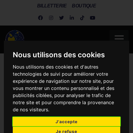
BILLETTERIE
BOUTIQUE
Nous utilisons des cookies
Metz Handball
>
Actus Dragonnes
>
Dragonnes
>
Lylou Borg, la
Nous utilisons des cookies et d'autres
pépite du handball français signe à Metz. [2027]
technologies de suivi pour améliorer votre
expérience de navigation sur notre site, pour
LYLOU BORG, LA PÉPITE
vous montrer un contenu personnalisé et des
DU HANDBALL FRANÇAIS
publicités ciblées, pour analyser le trafic de
SIGNE À METZ. [2027]
notre site et pour comprendre la provenance
de nos visiteurs.
J'accepte
Je refuse