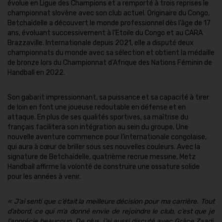
évolue en Ligue des Champions et a remporté à trois reprises le
championnat slovène avec son club actuel. Originaire du Congo,
Betchaïdelle a découvert le monde professionnel dès l’âge de 17
ans, évoluant successivement à l’Etoile du Congo et au CARA
Brazzaville. Internationale depuis 2021, elle a disputé deux
championnats du monde avec sa sélection et obtient la médaille
de bronze lors du Championnat d’Afrique des Nations Féminin de
Handball en 2022.
Son gabarit impressionnant, sa puissance et sa capacité à tirer
de loin en font une joueuse redoutable en défense et en
attaque. En plus de ses qualités sportives, sa maîtrise du
français facilitera son intégration au sein du groupe. Une
nouvelle aventure commence pour l’internationale congolaise,
qui aura à cœur de briller sous ses nouvelles couleurs. Avec la
signature de Betchaïdelle, quatrième recrue messine, Metz
Handball affirme la volonté de construire une ossature solide
pour les années à venir.
« J’ai senti que c’était la meilleure décision pour ma carrière. Tout
d’abord, ce qui m’a donné envie de rejoindre le club, c’est que je
l’apprécie beaucoup. De plus, j’ai aussi discuté avec Grâce Zaadi,