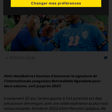
Changer mes préférences
6 FÉVRIER 2025
Metz Handball est heureux d’annoncer la signature de
l’internationale congolaise Betchaïdelle Ngombele pour
deux saisons, soit jusqu’en 2027.
A seulement 20 ans, l’arrière gauche à fort potentiel est déjà
une joueuse d’envergure, avec une solide expérience au plus haut
niveau européen. Arrivée en 2022 à Krim Mercator Ljubljana, elle