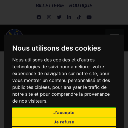
BILLETTERIE
BOUTIQUE
Nous utilisons des cookies
Nous utilisons des cookies et d'autres
Metz Handball
>
Actus Dragonnes
>
Dragonnes
>
Betchaïdelle
technologies de suivi pour améliorer votre
Ngombele rejoint Metz Handball jusqu’en 2027.
expérience de navigation sur notre site, pour
BETCHAÏDELLE
vous montrer un contenu personnalisé et des
publicités ciblées, pour analyser le trafic de
NGOMBELE REJOINT
notre site et pour comprendre la provenance
METZ HANDBALL
de nos visiteurs.
JUSQU’EN 2027.
J'accepte
Je refuse