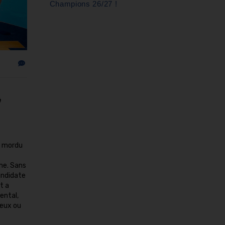
Champions 26/27 !
à
as mordu
rme. Sans
andidate
t a
ental,
leux ou