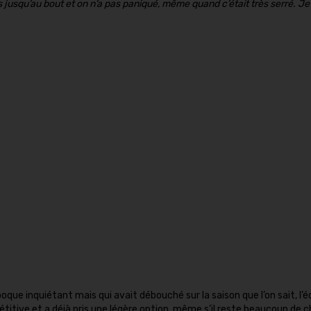
ues jusqu’au bout et on n’a pas paniqué, même quand c’était très serré. Je
que inquiétant mais qui avait débouché sur la saison que l’on sait, l’é
itive et a déjà pris une légère option, même s’il reste beaucoup de 