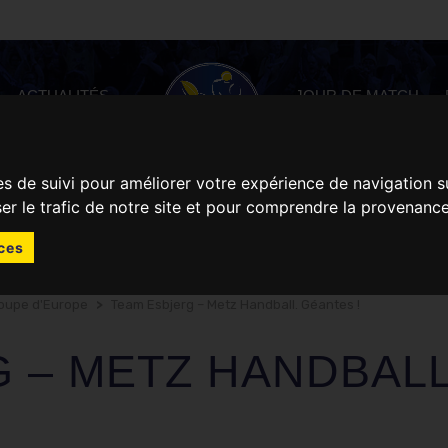
ACTUALITÉS
JOUR DE MATCH
es de suivi pour améliorer votre expérience de navigation s
ser le trafic de notre site et pour comprendre la provenance
ces
oupe d'Europe
>
Team Esbjerg – Metz Handball. Géantes !
 – METZ HANDBALL