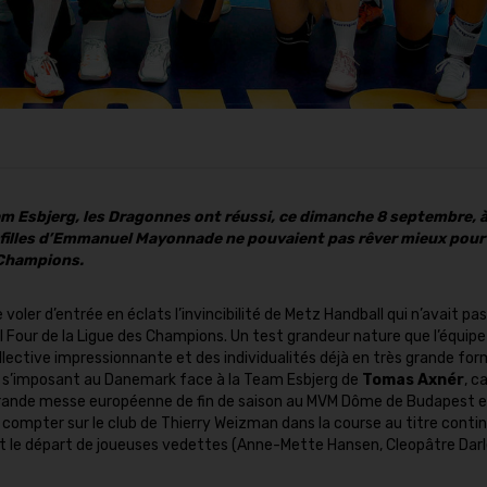
eam Esbjerg, les Dragonnes ont réussi, ce dimanche 8 septembre, 
es filles d’Emmanuel Mayonnade ne pouvaient pas rêver mieux pour
 Champions.
voler d’entrée en éclats l’invincibilité de Metz Handball qui n’avait p
nal Four de la Ligue des Champions. Un test grandeur nature que l’équipe
llective impressionnante et des individualités déjà en très grande fo
 en s’imposant au Danemark face à la Team Esbjerg de
Tomas Axnér
, c
a grande messe européenne de fin de saison au MVM Dôme de Budapest e
 compter sur le club de Thierry Weizman dans la course au titre contin
n et le départ de joueuses vedettes (Anne-Mette Hansen, Cleopâtre Dar