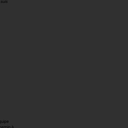
 suis
quipe
chemin à