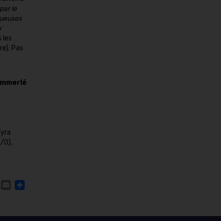
par le
joueuses
y
 les
e). Pas
emmerlé
Tyra
/0),
ACEBOOK
TWITTER
EMAIL
PARTAGER