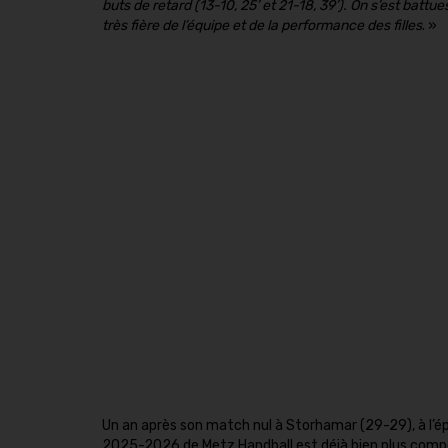
buts de retard (13-10, 25’ et 21-18, 39’). On s’est batt
très fière de l’équipe et de la performance des filles
. »
Un an après son match nul à Storhamar (29-29), à l’épo
2025-2026 de Metz Handball est déjà bien plus compét