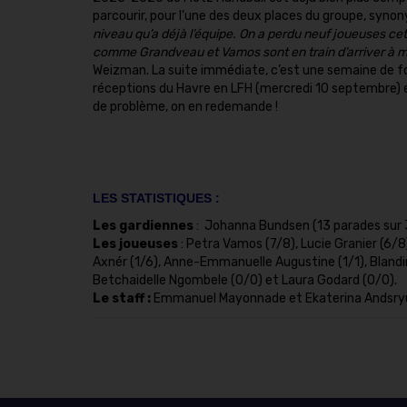
parcourir, pour l’une des deux places du groupe, synony
niveau qu’a déjà l’équipe. On a perdu neuf joueuses cet
comme Grandveau et Vamos sont en train d’arriver à mat
Weizman. La suite immédiate, c’est une semaine de fol
réceptions du Havre en LFH (mercredi 10 septembre) 
de problème, on en redemande !
LES STATISTIQUES :
Les gardiennes
: Johanna Bundsen (13 parades sur 30
Les joueuses
: Petra Vamos (7/8), Lucie Granier (6/
Axnér (1/6), Anne-Emmanuelle Augustine (1/1), Blandi
Betchaidelle Ngombele (0/0) et Laura Godard (0/0).
Le staff :
Emmanuel Mayonnade et Ekaterina Andsry