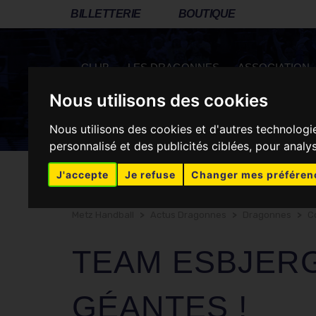
BILLETTERIE
BOUTIQUE
CLUB
LES DRAGONNES
ASSOCIATION
Nous utilisons des cookies
RÉSEAUX SOCIAUX
Nous utilisons des cookies et d'autres technologi
personnalisé et des publicités ciblées, pour analy
J'accepte
Je refuse
Changer mes préféren
Metz Handball
>
Actus Dragonnes
>
Dragonnes
>
C
TEAM ESBJERG
GÉANTES !