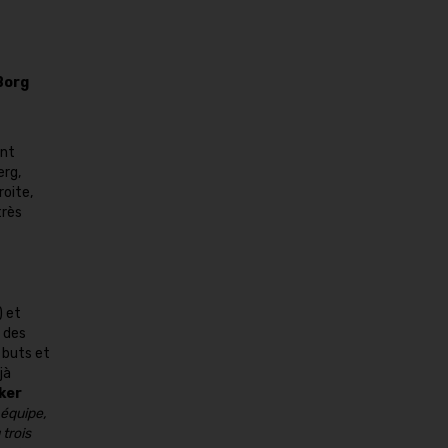
Borg
ant
erg,
roite,
très
) et
 des
 buts et
jà
ker
 équipe,
 trois