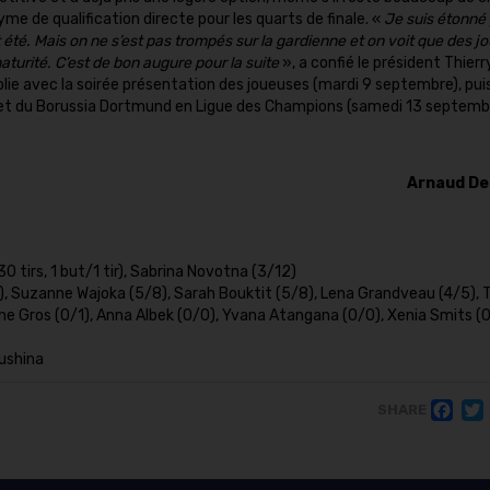
me de qualification directe pour les quarts de finale. «
Je suis étonné 
 été. Mais on ne s’est pas trompés sur la gardienne et on voit que des 
urité. C’est de bon augure pour la suite
», a confié le président Thierr
ie avec la soirée présentation des joueuses (mardi 9 septembre), puis
et du Borussia Dortmund en Ligue des Champions (samedi 13 septembr
Arnaud D
 tirs, 1 but/1 tir), Sabrina Novotna (3/12)
8), Suzanne Wajoka (5/8), Sarah Bouktit (5/8), Lena Grandveau (4/5), 
ne Gros (0/1), Anna Albek (0/0), Yvana Atangana (0/0), Xenia Smits (0
ushina
F
SHARE