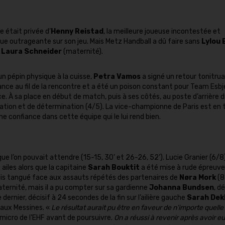
 était privée d’
Henny Reistad
, la meilleure joueuse incontestée et
que outrageante sur son jeu. Mais Metz Handball a dû faire sans
Lylou 
t Laura Schneider
(maternité).
n pépin physique à la cuisse,
Petra Vamos
a signé un retour tonitru
ce au fil de la rencontre et a été un poison constant pour Team Esbj
ce. À sa place en début de match, puis à ses côtés, au poste d’arrière d
égation et de détermination (4/5). La vice-championne de Paris est en 
 confiance dans cette équipe qui le lui rend bien.
que l’on pouvait attendre (15-15, 30’ et 26-26, 52’). Lucie Granier (6/8
ailes alors que la capitaine
Sarah Bouktit
a été mise à rude épreuve
ois tangué face aux assauts répétés des partenaires de
Nøra Mork
(8
aternité, mais il a pu compter sur sa gardienne
Johanna Bundsen
, dé
dernier, décisif à 24 secondes de la fin sur l’ailière gauche
Sarah Dek
 aux Messines. «
Le résultat aurait pu être en faveur de n’importe quelle
micro de l’EHF avant de poursuivre.
On a réussi à revenir après avoir eu