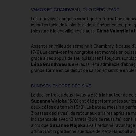
VAMOS ET GRANDVEAU, DUO DÉROUTANT
Les mauvaises langues diront que la formation danoise
incontestable de la planète, dont l’influence est pres
(blessure à la cheville), mais aussi
Chloé Valentini e
Absente en milieu de semaine à Chambray, à cause d’u
(7/8). La demi-centre hongroise est montée en puissan
grâce à ses appuis de feu qui laissent toujours sur pla
Léna Grandveau
a, elle, aussi, été admirable d’abn
grande forme en ce début de saison et semble en pleine
BUNDSEN ENCORE DÉCISIVE
Le duel entre les deux rivaux a été à la hauteur de ce 
Suzanne Wajoka
(5/8) ont été performantes sur les 
deux côtés du terrain (5/8). Le bateau messin a parf
3 passes décisives), de retour aux affaires après sa m
indispensable avec 13 arrêts (32% de réussite), dont le 
alors que
Suzanne Wajoka
avait redonné l’avantage
admettait la gardienne suédoise de Metz Handball au 