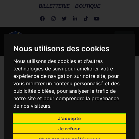
BILLETTERIE
BOUTIQUE
Nous utilisons des cookies
Nous utilisons des cookies et d'autres
Metz Handball
>
Actus Dragonnes
>
Dragonnes
>
Johanna
technologies de suivi pour améliorer votre
Bundsen rejoindra Odense la saison prochaine.
expérience de navigation sur notre site, pour
vous montrer un contenu personnalisé et des
JOHANNA BUNDSEN
publicités ciblées, pour analyser le trafic de
REJOINDRA ODENSE LA
notre site et pour comprendre la provenance
de nos visiteurs.
SAISON PROCHAINE.
J'accepte
Je refuse