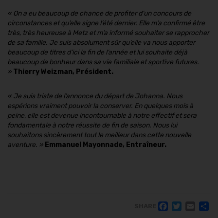
«
On a eu beaucoup de chance de profiter d’un concours de
circonstances et qu’elle signe l’été dernier. Elle m’a confirmé être
très, très heureuse à Metz et m’a informé souhaiter se rapprocher
de sa famille. Je suis absolument sûr qu’elle va nous apporter
beaucoup de titres d’ici la fin de l’année et lui souhaite déjà
beaucoup de bonheur dans sa vie familiale et sportive futures.
»
Thierry Weizman, Président.
« Je suis triste de l’annonce du départ de Johanna. Nous
espérions vraiment pouvoir la conserver. En quelques mois à
peine, elle est devenue incontournable à notre effectif et sera
fondamentale à notre réussite de fin de saison. Nous lui
souhaitons sincèrement tout le meilleur dans cette nouvelle
aventure.
»
Emmanuel Mayonnade, Entraîneur.
FACE
TWI
EM
SHARE