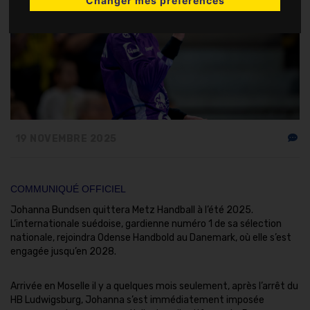
Changer mes préférences
19 NOVEMBRE 2025
COMMUNIQUÉ OFFICIEL
Johanna Bundsen quittera Metz Handball à l’été 2025.
L’internationale suédoise, gardienne numéro 1 de sa sélection
nationale, rejoindra Odense Handbold au Danemark, où elle s’est
engagée jusqu’en 2028.
Arrivée en Moselle il y a quelques mois seulement, après l’arrêt du
HB Ludwigsburg, Johanna s’est immédiatement imposée