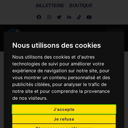
BILLETTERIE
BOUTIQUE
Nous utilisons des cookies
Nous utilisons des cookies et d'autres
Metz Handball
>
Actus Dragonnes
>
Dragonnes
>
Anne
technologies de suivi pour améliorer votre
Emmanuelle Augustine quittera Metz Handball à l’été 2026.
expérience de navigation sur notre site, pour
vous montrer un contenu personnalisé et des
ANNE EMMANUELLE
publicités ciblées, pour analyser le trafic de
AUGUSTINE QUITTERA
notre site et pour comprendre la provenance
de nos visiteurs.
METZ HANDBALL À L’ÉTÉ
2026.
J'accepte
Je refuse