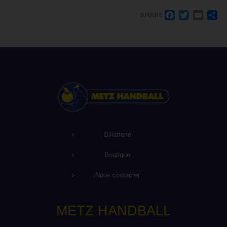
FACE
TWI
EM
SHARE
Billetterie
Boutique
Nous contacter
METZ HANDBALL