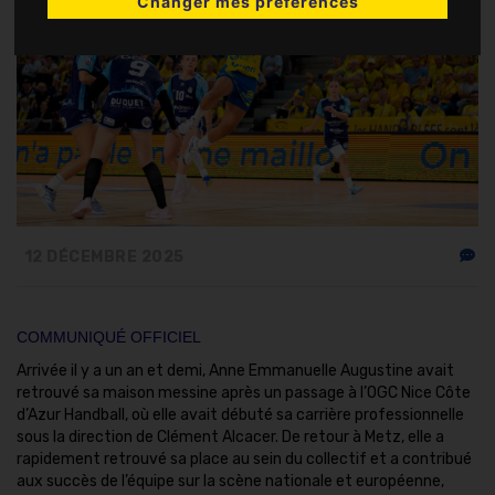
Changer mes préférences
12 DÉCEMBRE 2025
COMMUNIQUÉ OFFICIEL
Arrivée il y a un an et demi, Anne Emmanuelle Augustine avait
retrouvé sa maison messine après un passage à l’OGC Nice Côte
d’Azur Handball, où elle avait débuté sa carrière professionnelle
sous la direction de Clément Alcacer. De retour à Metz, elle a
rapidement retrouvé sa place au sein du collectif et a contribué
aux succès de l’équipe sur la scène nationale et européenne,