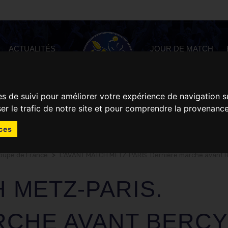
ACTUALITÉS
JOUR DE MATCH
es de suivi pour améliorer votre expérience de navigation s
ser le trafic de notre site et pour comprendre la provenance
ces
oupe de France
>
L’AVANT MATCH METZ-PARIS. Dernière marche avant 
H METZ-PARIS.
RCHE AVANT BERCY