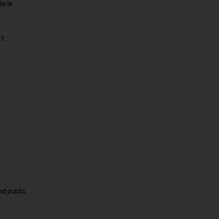
de le
et
nd public