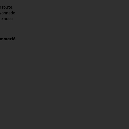
n route,
Mayonnade
ue aussi
emmerlé