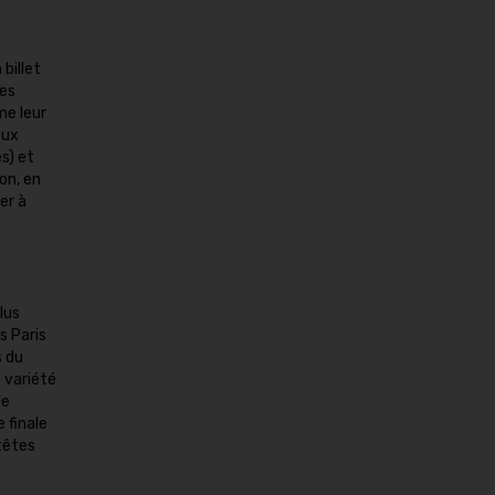
billet
les
me leur
eux
s) et
on, en
er à
lus
s Paris
s du
a variété
le
 finale
têtes