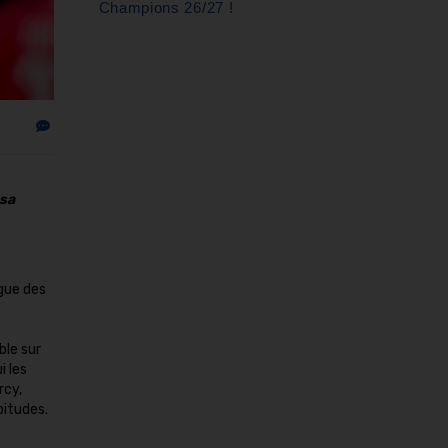
Champions 26/27 !
 sa
igue des
ble sur
i les
rcy,
bitudes.