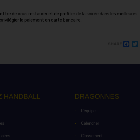
tre de vous restaurer et de profiter de la soirée dans les meilleures
 privilégier le paiement en carte bancaire.
F
SHARE
Z HANDBALL
DRAGONNES
L’équipe
pes
Calendrier
naires
Classement