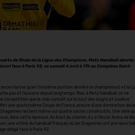
quarts de finale de la Ligue des Champions, Metz Handball aborde
avori face à Paris 92, ce samedi 4 avril à 17h au Complexe Saint-
France n’arrive qu’en troisième position derrière le championnat et la L
ache pas et l’assume depuis longtemps. Mais à Metz Handball, on ne
une compétition que le club connaît sur le bout des doigts et soulève
effet une quatorzième Coupe de France, preuve d’une domination dura
s Dragonnes restent même sur quatre sacres consécutifs. Une série qu
nce, dans cette épreuve. Au bout du chemin, il y a l’Accor Arena de Be
son, une vitrine du handball français où les Dragonnes ont pris leurs ha
age obligé face à Paris 92.