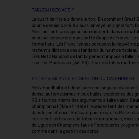
TABLEAU DÉGAGÉ ?
Le quart de finale a donné le ton. En dominant Brest 
pour le dernier carré. Il a aussi envoyé un signal fort
Messines ont su réagir au bon moment, dans un match 
principal concurrent dans cette Coupe de France. Le dé
formations. Les Franciliennes occupent la neuvième pla
restent à distance des standards du haut de tableau.
LFH. Metz Handball s’était largement imposé à l’aller, 
Issy-les-Moulineaux (36-24). Deux matches maîtrisés,
ENTRE VIGILANCE ET GESTION DU CALENDRIER
Metz Handball part donc avec une longueur d’avance, ça
dense, automatismes mieux huilés, expérience des gr
92 a tout de même des arguments à faire valoir.
Cou
championnat (12e et 14e) et représentent des mena
dans le jeu offensif. Suffisant pour exister si Metz rel
intervient juste avant la trêve internationale, mais s
de Ligue des Champions face à Ferencvaros, programmé
comme dans la gestion des corps.