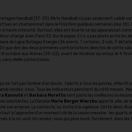
Bretagne Handball (37-35), Metz Handball n’a pas seulement validé son 
. Battues en championnat dans le Finistère quelques semaines plus tôt, 
à haute intensité. Surtout, elles ont écarté ce qui apparaissait com
cor change avec Paris 92. Sur le papier, il n’y a pas photo entre les d
ce de Ligue Butagaz Energie (36 points, 7 victoires, 3 nuls, 9 défaite
 Et que dire des deux premières confrontations directes de cette sais
le 8 octobre aux Arènes (35-22), avant de récidiver au retour, le 4 févri
 sans réelle contestation.
 ne fait pas l’ombre d’un doute : talents à tous les postes, effectif p
ands rendez-vous. Tous les indicateurs penchent du côté messin. Mai
ra Kanouté
et
Barbara Moretto
sont parmi les meilleures buteuse
ces constantes. La Danoise
Maria Berger Wierzba
apporte, elle, de l
âche son emprise. Le contexte, lui, invite à la vigilance. Cette demi-fina
urtout à l’approche d’un moment clé de la saison messine : les quarts de
s à la mi-avril. Un rendez-vous qui pèse lourd, forcément, dans les 