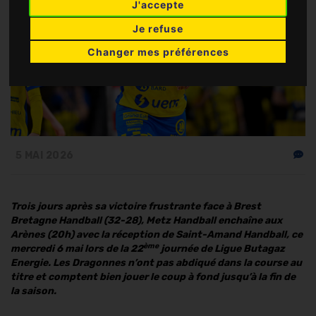
J'accepte
Je refuse
Changer mes préférences
5 MAI 2026
Trois jours après sa victoire frustrante face à Brest
Bretagne Handball (32-28), Metz Handball enchaîne aux
Arènes (20h) avec la réception de Saint-Amand Handball, ce
ème
mercredi 6 mai lors de la 22
journée de Ligue Butagaz
Energie. Les Dragonnes n’ont pas abdiqué dans la course au
titre et comptent bien jouer le coup à fond jusqu’à la fin de
la saison.