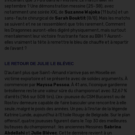
s’inclinant que 31-28 dans le Finistère. Le match aller fin
septembre ? Une démonstration messine (25-38), avec
notamment une soirée XXL de
Suzanne Wajoka
(11 buts) et un
sans-faute chirurgical de
Sarah Bouktit
(8/8). Mais les matchs
se suivent et ne se ressemblent que très rarement. Comment
les Dragonnes auront-elles digéré physiquement, mais surtout
mentalement leur victoire frustrante face au BBH ? Auront-
elles vraiment la tête à remettre le bleu de chauffe et à repartir
de l’avant ?
LE RETOUR DE JULIE LE BLÉVEC
D’autant plus que Saint-Amand n’arrive pas en Moselle en
victime expiatoire et se présente avec de solides arguments. À
commencer par
Mayssa Pessoa
. À 41 ans, l’iconique gardienne
brésilienne reste une valeur sûre du championnat avec 32,67 %
d’arrêts (166 sur 508 tirs). L’ex-joueuse du CSM Bucarest ou de
Rostov demeure capable de faire basculer une rencontre à elle
seule, malgré le poids des années. Un peu à l’instar de la légende
Katrine Lunde, aujourd’hui à l’Etoile Rouge de Belgrade. Sur le plan
offensif, quatre joueuses figurent dans le Top 30 des meilleures
buteuses du championnat : les anciennes Messines
Sabrina
Abdellahi
et
Julie Blévec
. Cette dernière revient à un