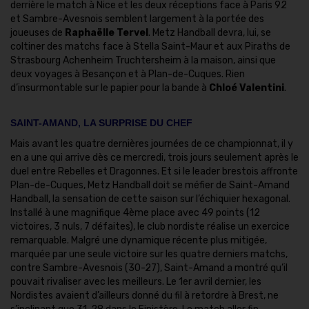
derrière le match à Nice et les deux réceptions face à Paris 92
et Sambre-Avesnois semblent largement à la portée des
joueuses de
Raphaëlle Tervel
. Metz Handball devra, lui, se
coltiner des matchs face à Stella Saint-Maur et aux Piraths de
Strasbourg Achenheim Truchtersheim à la maison, ainsi que
deux voyages à Besançon et à Plan-de-Cuques. Rien
d’insurmontable sur le papier pour la bande à
Chloé Valentini
.
SAINT-AMAND, LA SURPRISE DU CHEF
Mais avant les quatre dernières journées de ce championnat, il y
en a une qui arrive dès ce mercredi, trois jours seulement après le
duel entre Rebelles et Dragonnes. Et si le leader brestois affronte
Plan-de-Cuques, Metz Handball doit se méfier de Saint-Amand
Handball, la sensation de cette saison sur l’échiquier hexagonal.
Installé à une magnifique 4ème place avec 49 points (12
victoires, 3 nuls, 7 défaites), le club nordiste réalise un exercice
remarquable. Malgré une dynamique récente plus mitigée,
marquée par une seule victoire sur les quatre derniers matchs,
contre Sambre-Avesnois (30-27), Saint-Amand a montré qu’il
pouvait rivaliser avec les meilleurs. Le 1er avril dernier, les
Nordistes avaient d’ailleurs donné du fil à retordre à Brest, ne