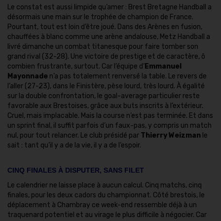
Le constat est aussi limpide qu’amer : Brest Bretagne Handball a
désormais une main sur le trophée de champion de France.
Pourtant, tout est loin d’être joué. Dans des Arènes en fusion,
chauffées à blanc comme une arène andalouse, Metz Handball a
livré dimanche un combat titanesque pour faire tomber son
grand rival (32-28). Une victoire de prestige et de caractère, ô
combien frustrante, surtout. Car l’équipe d’
Emmanuel
Mayonnade
n’a pas totalement renversé la table. Le revers de
l’aller (27-23), dans le Finistère, pèse lourd, très lourd. À égalité
sur la double confrontation, le goal-average particulier reste
favorable aux Brestoises, grâce aux buts inscrits à l’extérieur.
Cruel, mais implacable. Mais la course n’est pas terminée. Et dans
un sprint final, il suffit parfois d’un faux-pas, y compris un match
nul, pour tout relancer. Le club présidé par
Thierry Weizman
le
sait : tant qu’il y a de la vie, il y a de l’espoir.
CINQ FINALES À DISPUTER, SANS FILET
Le calendrier ne laisse place à aucun calcul. Cinq matchs, cinq
finales, pour les deux cadors du championnat. Côté brestois, le
déplacement à Chambray ce week-end ressemble déjà à un
traquenard potentiel et au virage le plus difficile à négocier. Car