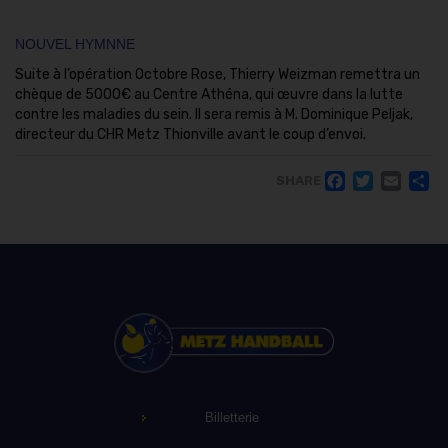
NOUVEL HYMNNE
Suite à l’opération Octobre Rose, Thierry Weizman remettra un
chèque de 5000€ au Centre Athéna, qui œuvre dans la lutte
contre les maladies du sein. Il sera remis à M. Dominique Peljak,
directeur du CHR Metz Thionville avant le coup d’envoi.
FACE
TWI
EM
SHARE
Billetterie