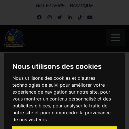
BILLETTERIE
BOUTIQUE
Metz Handball
>
Actus Dragonnes
>
Dragonnes
>
Nous utilisons des cookies
Championnat
>
L’AVANT MATCH METZ- ST AMAND. Y croire
jusqu’au bout
Nous utilisons des cookies et d'autres
technologies de suivi pour améliorer votre
L’AVANT MATCH METZ-
expérience de navigation sur notre site, pour
ST AMAND. Y CROIRE
vous montrer un contenu personnalisé et des
JUSQU’AU BOUT
publicités ciblées, pour analyser le trafic de
notre site et pour comprendre la provenance
de nos visiteurs.