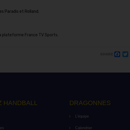
es Paradis et Rolland.
la plateforme France TV Sports.
F
SHARE
Z HANDBALL
DRAGONNES
L’équipe
pes
Calendrier