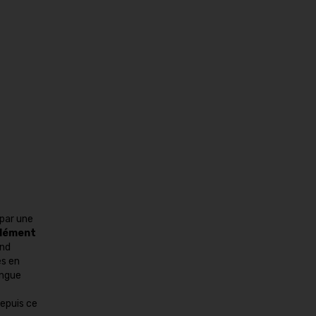
 par une
lément
end
es en
ingue
Depuis ce