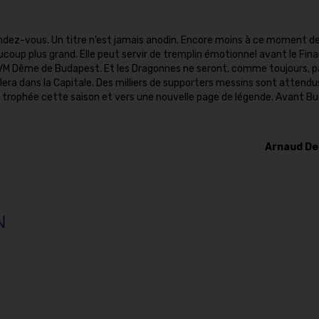
endez-vous. Un titre n’est jamais anodin. Encore moins à ce moment de
coup plus grand. Elle peut servir de tremplin émotionnel avant le Fina
M Dême de Budapest. Et les Dragonnes ne seront, comme toujours, p
ra dans la Capitale. Des milliers de supporters messins sont attendu
r trophée cette saison et vers une nouvelle page de légende. Avant B
Arnaud D
N