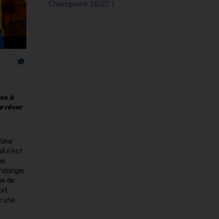
Champions 26/27 !
es à
e rêver
. Une
l n’est
ne
rolonger
pe de
oit
r une