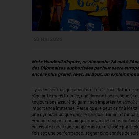
23 MAI 2026
Metz Handball dispute, ce dimanche 24 mai à l’Acco
des Dijonnaises euphorisées par leur sacre europ
encore plus grand. Avec, au bout, un exploit mon
Il y a des chiffres qui racontent tout : trois défaite
régularité monstrueuse, une domination presque étouf
toujours pas assuré de garnir son importante armoire
importance immense. Parce qu’elle peut offrir à Metz
une dynastie unique dans le handball féminin frança
France et signer une cinquième victoire consécutive 
colossal et une trace supplémentaire laissée par le c
fois est une performance, régner cinq années de suit