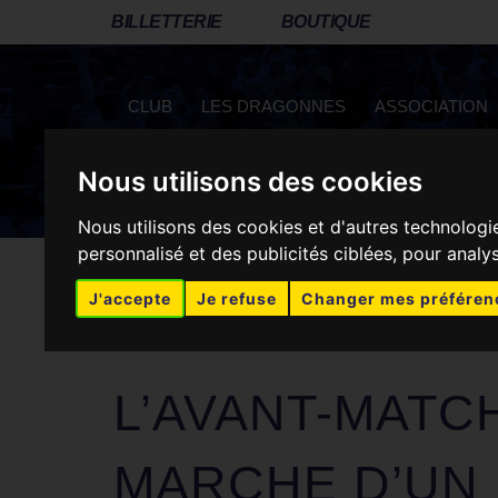
BILLETTERIE
BOUTIQUE
CLUB
LES DRAGONNES
ASSOCIATION
Nous utilisons des cookies
RÉSEAUX SOCIAUX
Nous utilisons des cookies et d'autres technologi
personnalisé et des publicités ciblées, pour analy
J'accepte
Je refuse
Changer mes préféren
Metz Handball
>
Actus Dragonnes
>
Dragonnes
>
L
L’AVANT-MATCH
MARCHE D’UN 