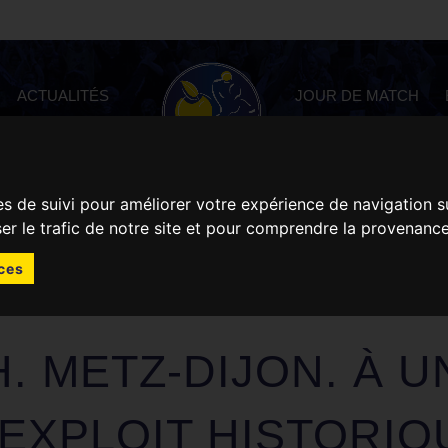
ACTUALITÉS
JOUR DE MATCH
es de suivi pour améliorer votre expérience de navigation s
ser le trafic de notre site et pour comprendre la provenance
ces
’AVANT-MATCH. METZ-DIJON. À une marche d’un exploit historique
. METZ-DIJON. À U
EXPLOIT HISTORIQ