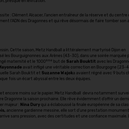
n, presque en lévitation.
ssite : Clément Alcacer, l’ancien entraîneur de la réserve et du centre
ment l’ADN des Dragonnes et qui rêve désormais de faire tomber son 
essin. Cette saison, Metz Handball a littéralement martyrisé Dijon en
asé les Bourguignonnes aux Arènes (43-30), dans une soirée marquée p
ème
ngé maternité et le 1000
but de
Sarah Bouktit
avec les Dragonne
Mayonnade
avait infligé une véritable correction en Bourgogne (23-4
uelle Sarah Bouktit et
Suzanne Wajok
a avaient régné avec 9 buts 
aque fois un écart abyssal entre les deux équipes.
es et encore moins sur le papier. Metz Handball devra notamment survei
re Dragonne la saison prochaine. Elle rêve évidemment d’offrir un dern
er majeur :
Nina Dury
qui a éclaboussé la finale européenne de sa cla
is,
ancienne gardienne messine, elle sort d’une prestation monument
arrive sans pression, avec des certitudes et une confiance maximale. 