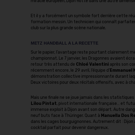
miracle européen, Dijon flotte dans une autre dimensio
Et il y a forcément un symbole fort derrière cette réu
formation messin. Un technicien qui connaît parfaite
club sur la plus grande scène nationale.
METZ HANDBALL A LA RECETTE
Sur le papier, l’avantage reste pourtant clairement m
championnat. Le 7 janvier, les Dragonnes avaient écr
retour très attendu de
Chloé Valentini
après son co
récemment encore, le 29 avril, l’équipe d’
Emmanuel 
démonstration collective impressionnante durant laq
Deux victoires pour deux récitals offensifs, avec à ch
Mais une finale ne se joue jamais dans les statistiqu
Lilou Pintat
, pivot internationale française… et futu
immense exploit à Dijon avant son départ. Autre dang
neuf buts face à Thüringer. Quant à
Manuella Dos Re
dans les cages bourguignonnes. Autrement dit : Dijon 
cocktail parfait pour devenir dangereux.