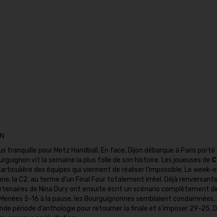
EN
s tranquille pour Metz Handball. En face, Dijon débarque à Paris porté
guignon vit la semaine la plus folle de son histoire. Les joueuses de
C
iculière des équipes qui viennent de réaliser l’impossible. Le week-
nne, la C2, au terme d’un Final Four totalement irréel. Déjà renversant
artenaires de Nina Dury ont ensuite écrit un scénario complètement d
. Menées 5-16 à la pause, les Bourguignonnes semblaient condamnées,
nde période d’anthologie pour retourner la finale et s’imposer 29-25. 