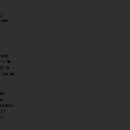
 de
ancien
ar le
s. Plus
2). Une
chacune.
ller
ier
sse avec
ale
Le