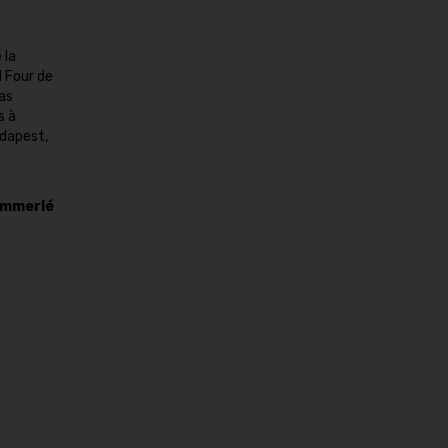
 la
l Four de
as
s à
udapest,
emmerlé