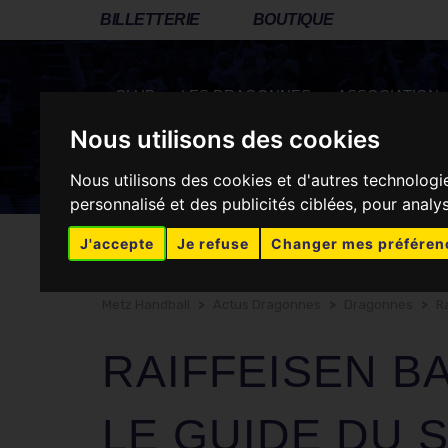
BILLETTERIE
BOUTIQUE
CLUB
LES DRAGONNES
ASSOCIATION
Nous utilisons des cookies
Nous utilisons des cookies et d'autres technologi
RÉSEAUX SOCIAUX
personnalisé et des publicités ciblées, pour analy
J'accepte
Je refuse
Changer mes préféren
Metz Handball
>
Actus Dragonnes
>
Dragonnes
>
R
RAIFFEISEN BA
LE GUIDE DU 