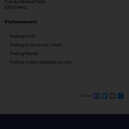
1 rue du Général Ferrié
57000 Metz
Stationnement
Parking Ferrié
Parking Boulevard de Trèves
Parking Mazelle
Parking à vélos disponible sur site
FACE
TWI
EM
SHARE