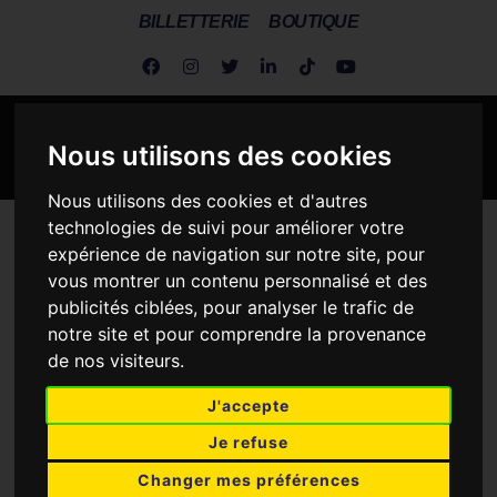
BILLETTERIE
BOUTIQUE
Nous utilisons des cookies
Nous utilisons des cookies et d'autres
technologies de suivi pour améliorer votre
Metz Handball
>
Actualités
>
Diffusion sur écran géant aux
expérience de navigation sur notre site, pour
Frigos !
vous montrer un contenu personnalisé et des
publicités ciblées, pour analyser le trafic de
DIFFUSION SUR ÉCRAN
notre site et pour comprendre la provenance
GÉANT AUX FRIGOS !
de nos visiteurs.
J'accepte
Je refuse
Changer mes préférences