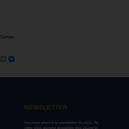
’Europe.
ACEBOOK
TWITTER
EMAIL
PARTAGER
NEWSLETTER
Inscrivez vous à la newsletter du club. Ne 
ratez plus aucune actualités des Jaune et 