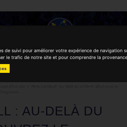
ACTUALITÉS
JOUR DE MATCH
es de suivi pour améliorer votre expérience de navigation s
ser le trafic de notre site et pour comprendre la provenance
ces
oupe d'Europe
>
Metz Handball : Au-delà du sommet, découvrez le
s Dragonnes
L : AU-DELÀ DU