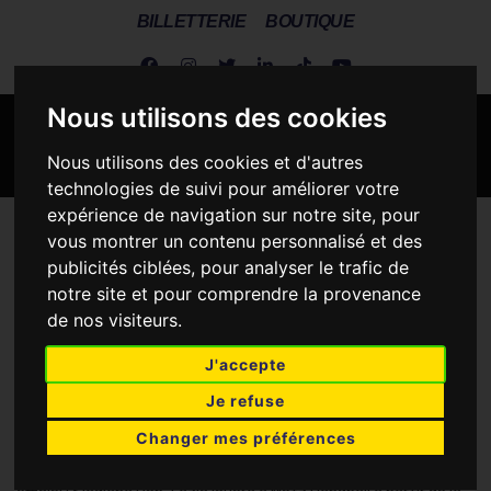
BILLETTERIE
BOUTIQUE
Nous utilisons des cookies
Nous utilisons des cookies et d'autres
technologies de suivi pour améliorer votre
expérience de navigation sur notre site, pour
Metz Handball
>
tranferts
vous montrer un contenu personnalisé et des
publicités ciblées, pour analyser le trafic de
TRANFERTS
notre site et pour comprendre la provenance
de nos visiteurs.
J'accepte
Je refuse
Pop-Lazic c'est officiel
Changer mes préférences
Dans les tuyaux depuis plusieurs semaines, c’est désormais