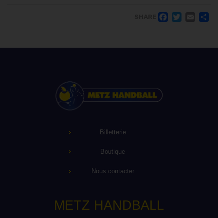
FACE
TWI
EM
SHARE
Billetterie
Boutique
Nous contacter
METZ HANDBALL