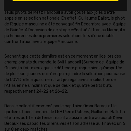
Yvette Broch, Astride N’Gouan et Olga Perederiy ne sont plus les
seuls pivots de Metz Handball à avoir goûté aux joies d’être
appelé en sélection nationale. En effet, Guillaume Ballet, le pivot
de l’équipe masculine a été convoqué fin Décembre avec l’équipe
de Guinée. A l’occasion de ce stage effectué à Ifran au Maroc, il a
pu honorer ses deux premières sélections lors d’une double
confrontation avec l’équipe Marocaine.
Sachant que cette dernière est en ce moment en lice lors des
championnats du monde, le Syli Handball (Surnom de l’équipe de
Guinée) a fait mieux que se défendre puisque bien qu’amputée
de plusieurs joueurs qui n’ont pu rejoindre la sélection pour cause
de COVID, elle a quasiment fait jeu égal avec la sélection de
l’Atlas en ne s’inclinant que de deux et quatre petits buts
respectivement 24-22 et 26-22.
Dans le collectif emmené par le capitaine Omar Baradji et le
gardien et pensionnaire de LNH Pierre Rubens, Guillaume Ballet a
été très actif en défense mais il a aussi montré au coach Kévin
Decaux ses capacités offensives et son adresse au tir avec un 6
sur 8 en deux matches.