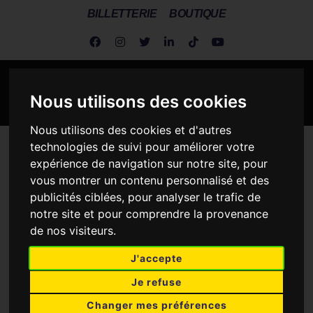
BILLETTERIE
BOUTIQUE
Nous utilisons des cookies
Nous utilisons des cookies et d'autres
technologies de suivi pour améliorer votre
Metz Handball
>
Actus Association
>
Nationale 1 Masculine
>
expérience de navigation sur notre site, pour
Un nouvel international à Metz Handball.
vous montrer un contenu personnalisé et des
UN NOUVEL
publicités ciblées, pour analyser le trafic de
notre site et pour comprendre la provenance
INTERNATIONAL À METZ
de nos visiteurs.
HANDBALL.
J'accepte
12 JANVIER 2021
Je refuse
Changer mes préférences