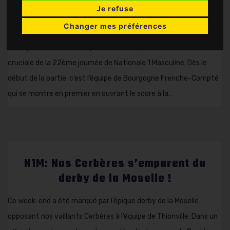
Je refuse
Ce samedi, nos Cerbères recevaient sur les parquets du
Changer mes préférences
complexe sportif Saint-Symphorien le redoutable leader du
championnat, le Cercle Sportif Vésulien, pour une rencontre
cruciale de la 22ème journée de Nationale 1 Masculine. Dès le
début de la partie, c’est l’équipe de Bourgogne Frenche-Compté
qui se montre en premier en ouvrant le score à la…
N1M: Nos Cerbères s’emparent du
derby de la Moselle !
Ce week-end a été marqué par l’épique derby de la Moselle
opposant nos vaillants Cerbères à l’équipe de Thionville. Dans un