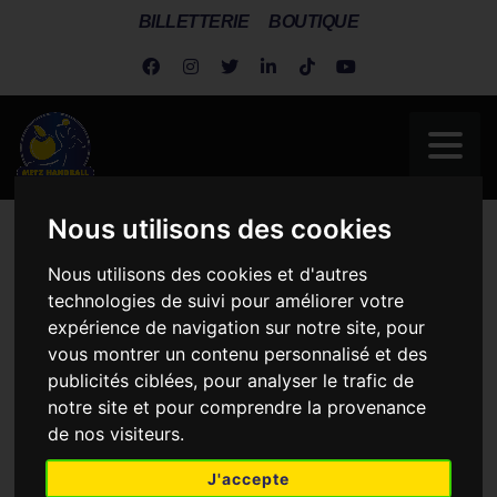
BILLETTERIE
BOUTIQUE
Nous utilisons des cookies
Metz Handball
>
Actus Association
>
Nationale 1 Masculine
Nous utilisons des cookies et d'autres
NATIONALE 1
technologies de suivi pour améliorer votre
MASCULINE
expérience de navigation sur notre site, pour
vous montrer un contenu personnalisé et des
publicités ciblées, pour analyser le trafic de
notre site et pour comprendre la provenance
de nos visiteurs.
N1M: Nos Cerbères font tomber le
leadeur !
J'accepte