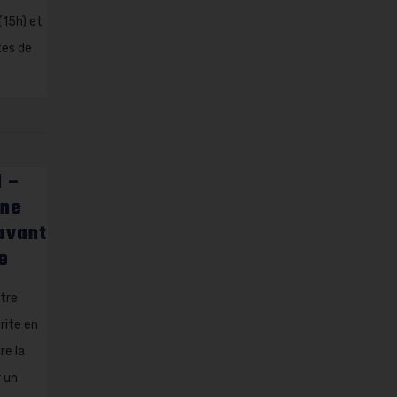
(15h) et
tes de
l –
Une
avant
e
tre
rite en
re la
 un