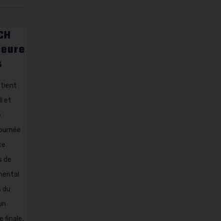
CH
heure
s
tient
l et
e
journée
ce
s de
mental
s du
un
 finale,