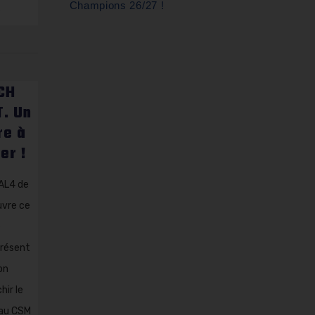
Champions 26/27 !
…
CH
. Un
re à
er !
NAL4 de
uvre ce
e
présent
on
hir le
 au CSM