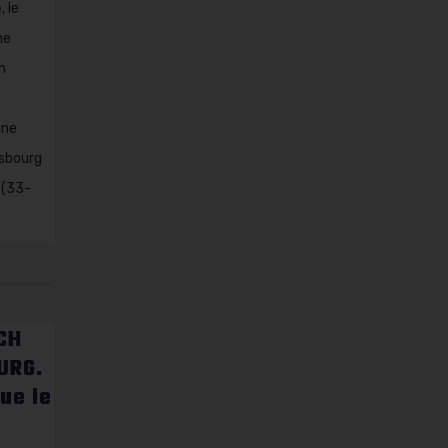
, le
ne
n
une
asbourg
 (33-
CH
URG.
ue le