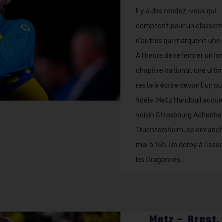
Il y a des rendez-vous qui
comptent pour un classem
d’autres qui marquent une 
À l’heure de refermer un lo
chapitre national, une ult
reste à écrire devant un pu
fidèle. Metz Handball accuei
voisin Strasbourg Achenh
Truchtersheim, ce dimanc
mai à 15h. Un derby à l’issu
les Dragonnes…
Metz – Brest.