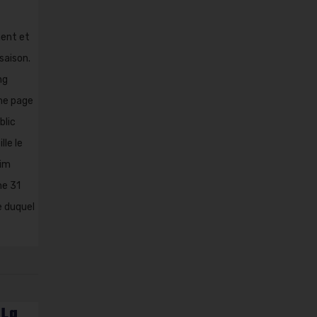
ent et
saison.
ng
ime page
blic
lle le
eim
he 31
e duquel
 La