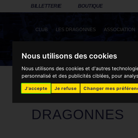
BILLETTERIE
BOUTIQUE
CLUB
LES DRAGONNES
ASSOCIATION
Nous utilisons des cookies
RÉSEAUX SOCIAUX
Nous utilisons des cookies et d'autres technologi
personnalisé et des publicités ciblées, pour analy
J'accepte
Je refuse
Changer mes préféren
Metz Handball
>
Actus Dragonnes
>
Dragonnes
>
D
DRAGONNES