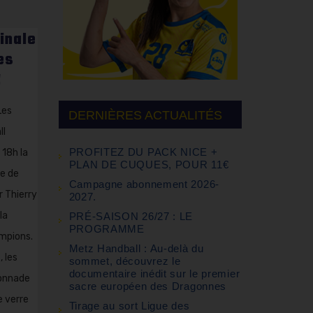
inale
es
!
Les
DERNIÈRES ACTUALITÉS
ll
PROFITEZ DU PACK NICE +
18h la
PLAN DE CUQUES, POUR 11€
e de
Campagne abonnement 2026-
r Thierry
2027.
la
PRÉ-SAISON 26/27 : LE
PROGRAMME
ampions.
Metz Handball : Au-delà du
 les
sommet, découvrez le
documentaire inédit sur le premier
onnade
sacre européen des Dragonnes
e verre
Tirage au sort Ligue des