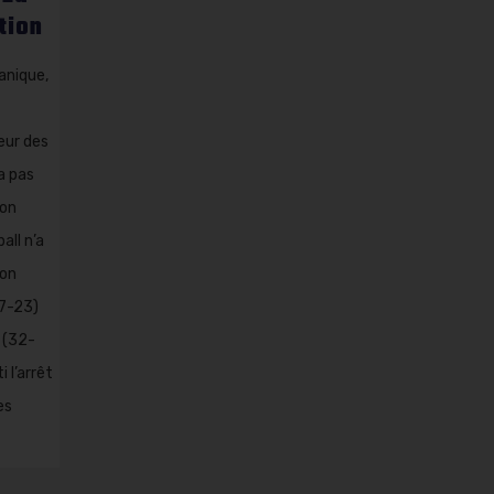
tion
anique,
eur des
’a pas
ion
all n’a
son
27-23)
 (32-
 l’arrêt
es