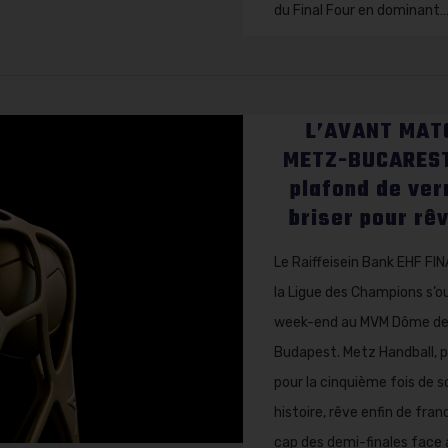
du Final Four en dominant
L’AVANT MAT
METZ-BUCAREST
plafond de ver
briser pour rêv
Le Raiffeisein Bank EHF FI
la Ligue des Champions s’o
week-end au MVM Dôme d
Budapest. Metz Handball, 
pour la cinquième fois de s
histoire, rêve enfin de franc
cap des demi-finales face